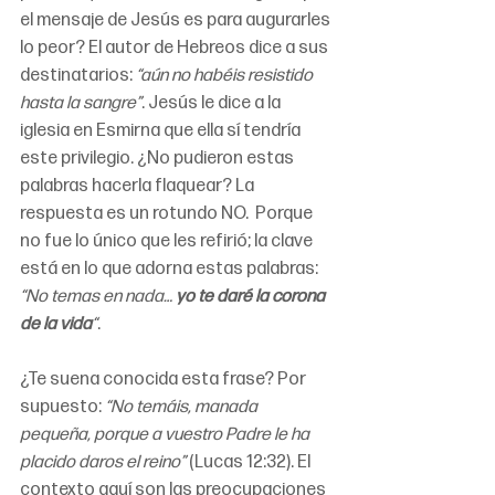
el mensaje de Jesús es para augurarles 
lo peor? El autor de Hebreos dice a sus 
destinatarios: 
“aún no habéis resistido 
hasta la sangre”
. Jesús le dice a la 
iglesia en Esmirna que ella sí tendría 
este privilegio. ¿No pudieron estas 
palabras hacerla flaquear? La 
respuesta es un rotundo NO.  Porque 
no fue lo único que les refirió; la clave 
está en lo que adorna estas palabras: 
“No temas en nada… 
yo te daré la corona 
de la vida
“
. 
¿Te suena conocida esta frase? Por 
supuesto: 
“No temáis, manada 
pequeña, porque a vuestro Padre le ha 
placido daros el reino”
 (Lucas 12:32). El 
contexto aquí son las preocupaciones 