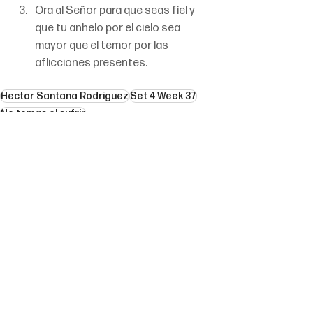
Ora al Señor para que seas fiel y 
que tu anhelo por el cielo sea 
mayor que el temor por las 
aflicciones presentes.
Hector Santana Rodriguez
Set 4 Week 37
No temas el sufrir
See All
Recent Posts