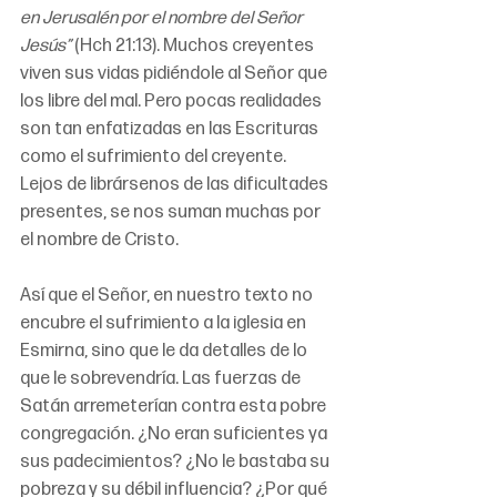
en Jerusalén por el nombre del Señor 
Jesús”
 (Hch 21:13). Muchos creyentes 
viven sus vidas pidiéndole al Señor que 
los libre del mal. Pero pocas realidades 
son tan enfatizadas en las Escrituras 
como el sufrimiento del creyente. 
Lejos de librársenos de las dificultades 
presentes, se nos suman muchas por 
el nombre de Cristo. 
Así que el Señor, en nuestro texto no 
encubre el sufrimiento a la iglesia en 
Esmirna, sino que le da detalles de lo 
que le sobrevendría. Las fuerzas de 
Satán arremeterían contra esta pobre 
congregación. ¿No eran suficientes ya 
sus padecimientos? ¿No le bastaba su 
pobreza y su débil influencia? ¿Por qué 